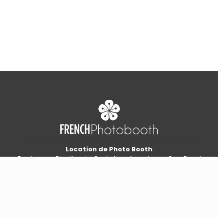
Location de Photo Booth
Bordeaux – Biarritz – La Rochelle – Arcachon – Cap Ferret
Mariages
Entreprises
DJ & sonorisation